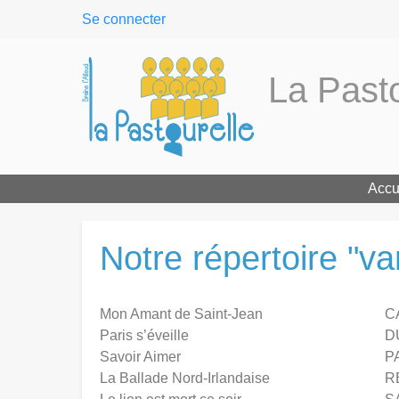
User
Se connecter
menu
La Pasto
Accu
Notre répertoire "va
Mon Amant de Saint-Jean
C
Paris s’éveille
D
Savoir Aimer
P
La Ballade Nord-Irlandaise
R