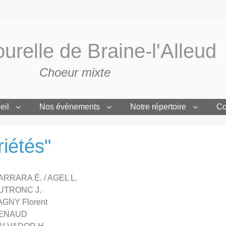
urelle de Braine-l'Alleud
Choeur mixte
eil
Nos événements
Notre répertoire
Co
riétés"
ARRARA É. / AGEL L.
UTRONC J.
AGNY Florent
ENAUD