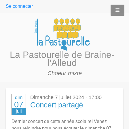
User
Se connecter
menu
La Pastourelle de Braine-
l'Alleud
Choeur mixte
Dimanche 7 juillet 2024 - 17:00
dim
07
Concert partagé
juil
Dernier concert de cette année scolaire! Venez
nous rejoindre pour nous écouter le dimanche 07