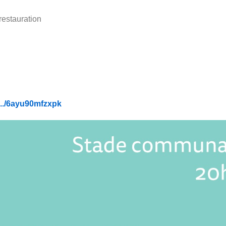
restauration
.../6ayu90mfzxpk