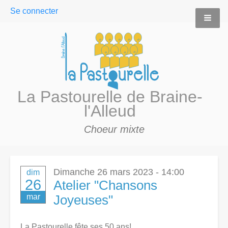
User
Se connecter
menu
La Pastourelle de Braine-
l'Alleud
Choeur mixte
Dimanche 26 mars 2023 - 14:00
dim
26
Atelier "Chansons
mar
Joyeuses"
La Pastourelle fête ses 50 ans!